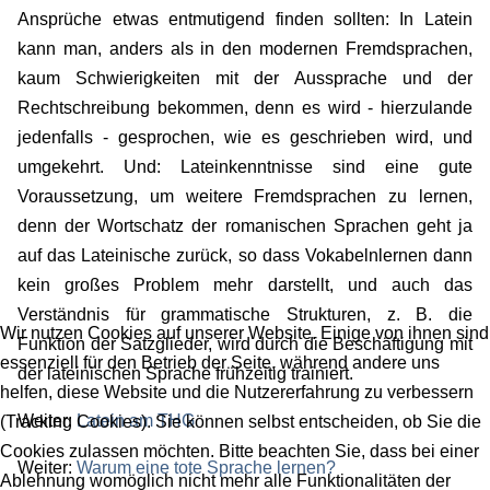
Ansprüche etwas entmutigend finden sollten: In Latein
kann man, anders als in den modernen Fremdsprachen,
kaum Schwierigkeiten mit der Aussprache und der
Rechtschreibung bekommen, denn es wird - hierzulande
jedenfalls - gesprochen, wie es geschrieben wird, und
umgekehrt. Und: Lateinkenntnisse sind eine gute
Voraussetzung, um weitere Fremdsprachen zu lernen,
denn der Wortschatz der romanischen Sprachen geht ja
auf das Lateinische zurück, so dass Vokabelnlernen dann
kein großes Problem mehr darstellt, und auch das
Verständnis für grammatische Strukturen, z. B. die
Wir nutzen Cookies auf unserer Website. Einige von ihnen sind
Funktion der Satzglieder, wird durch die Beschäftigung mit
essenziell für den Betrieb der Seite, während andere uns
der lateinischen Sprache frühzeitig trainiert.
helfen, diese Website und die Nutzererfahrung zu verbessern
Weiter:
Latein am THG
(Tracking Cookies). Sie können selbst entscheiden, ob Sie die
Cookies zulassen möchten. Bitte beachten Sie, dass bei einer
Weiter:
Warum eine tote Sprache lernen?
Ablehnung womöglich nicht mehr alle Funktionalitäten der