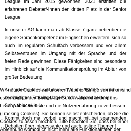
League im Jahr 2015 gewonnen. 2021 erstritten die
erfahrenen Debater/-innen den dritten Platz in der Senior
League.
In unserer AG kann man ab Klasse 7 ganz nebenbei die
eigene Sprachkompetenz im Englischen erweitern, sich so
auch im regulären Schulfach verbessern und vor allem
Selbstvertrauen im Umgang mit der Sprache und der
freien Rede gewinnen. Diese Fähigkeiten sind besonders
im Hinblick auf die Kommunikationsprüfung im Abitur von
großer Bedeutung.
Außerdem gibt es seit dem Schuljahr 2024/25 jährlich ein
Wir nutzen Cookies auf unserer Website. Einige von ihnen sind
zweitägiges "Trainingslager" in der Jugendherberge
essenziell für den Betrieb der Seite, während andere uns
Schwäbisch Hall.
helfen, diese Website und die Nutzererfahrung zu verbessern
(Tracking Cookies). Sie können selbst entscheiden, ob Sie die
Kommt doch mal vorbei und macht mit bei spannenden
Cookies zulassen möchten. Bitte beachten Sie, dass bei einer
Debatten über interessante und auch lustige Themen!
Ablehnung womöglich nicht mehr alle Funktionalitäten der