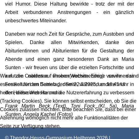
viel Humor. Diese Haltung bewirkte - trotz der mit der
Arbeit verbundenen Anstrengungen - ein gänzlich
unbeschwertes Miteinander.
Daneben war noch Zeit für Gespräche, zum Austoben und
Spielen. Danke allen Mitwirkenden, danke den
Abiturientinnen und Abiturienten für die Gestaltung der
Abende und einen ganz besonderen Dank an Maria
Sunten - wir freuen uns über die erzielten Fortschritte und
auf die nächsten Proben(wochenenden) sowie das
Wir nutzen Cookies auf unserer Website. Einige von ihnen sind
Festkonzert am Samstag, dem 22.3.2025, um 16.45 Uhr in
essenziell für den Betrieb der Seite, während andere uns
der Heilbronner Harmonie.
helfen, diese Website und die Nutzererfahrung zu verbessern
(Tracking Cookies). Sie können selbst entscheiden, ob Sie die
Frank Martin Beck (Text), Toni Fock (Kl. 5a),
Maria
Cookies zulassen möchten. Bitte beachten Sie, dass bei einer
Sunten,
Angela Kachel
(Fotos)
Ablehnung womöglich nicht mehr alle Funktionalitäten der
Seite zur Verfügung stehen.
© Theodor-Heuss-Gymnasium Heilbronn 2026 |