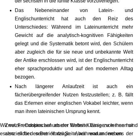
der sechsten in die fünfte Klasse vorzuverlegen.
Das Nebeneinander von Latein- und
Englischunterricht hat auch den Reiz des
Unterschiedes: Während im Lateinunterricht mehr
Gewicht auf die analytisch-kognitiven Fähigkeiten
gelegt und die Systematik betont wird, den Schülern
aber zugleich die für sie neue und unbekannte Welt
der Antike erschlossen wird, ist der Englischunterricht
eher sprachproduktiv und auf den modernen Alltag
bezogen.
Nach längerer Anlaufzeit ist auch ein
fächerübergreifender Nutzen festzustellen; z. B. fällt
das Erlernen einer englischen Vokabel leichter, wenn
man ihren lateinischen Ursprung kennt.
Zwei Fremdsprachen ab der fünften Klasse zu lernen hat
Wir nutzen Cookies auf unserer Website. Einige von ihnen sind
also sicher seine Vorzüge. Aber warum neben der
essenziell für den Betrieb der Seite, während andere uns