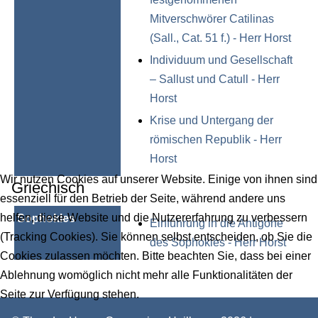
Mitverschwörer Catilinas
(Sall., Cat. 51 f.) - Herr Horst
Individuum und Gesellschaft
– Sallust und Catull - Herr
Horst
Krise und Untergang der
römischen Republik - Herr
Horst
Wir nutzen Cookies auf unserer Website. Einige von ihnen sind
Griechisch
essenziell für den Betrieb der Seite, während andere uns
helfen, diese Website und die Nutzererfahrung zu verbessern
Sophokles
Einführung in die Antigone
(Tracking Cookies). Sie können selbst entscheiden, ob Sie die
des Sophokles - Herr Horst
Cookies zulassen möchten. Bitte beachten Sie, dass bei einer
Ablehnung womöglich nicht mehr alle Funktionalitäten der
Seite zur Verfügung stehen.