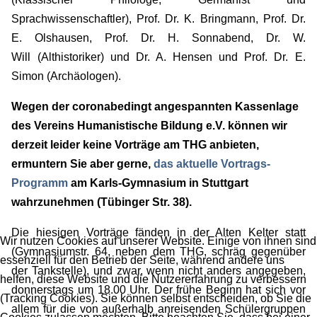
Sprachwissenschaftler), Prof. Dr. K. Bringmann, Prof. Dr.
E. Olshausen, Prof. Dr. H. Sonnabend, Dr. W.
Will (Althistoriker) und Dr. A. Hensen und Prof. Dr. E.
Simon (Archäologen).
Wegen der coronabedingt angespannten Kassenlage
des Vereins Humanistische Bildung e.V. können wir
derzeit leider keine Vorträge am THG anbieten,
ermuntern Sie aber gerne,
das aktuelle Vortrags-
Programm
am Karls-Gymnasium in Stuttgart
wahrzunehmen (Tübinger Str. 38).
Die hiesigen Vorträge fänden in der Alten Kelter statt
Wir nutzen Cookies auf unserer Website. Einige von ihnen sind
(Gymnasiumstr. 64, neben dem THG, schräg gegenüber
essenziell für den Betrieb der Seite, während andere uns
der Tankstelle), und zwar, wenn nicht anders angegeben,
helfen, diese Website und die Nutzererfahrung zu verbessern
donnerstags um 18.00 Uhr. Der frühe Beginn hat sich vor
(Tracking Cookies). Sie können selbst entscheiden, ob Sie die
allem für die von außerhalb anreisenden Schülergruppen