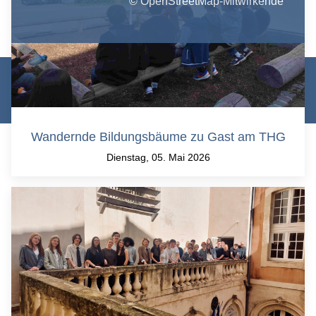
© OpenStreetMap-Mitwirkende
© Theodor-Heuss-Gymnasium Heilbronn 2026 |
Datenschutz
|
Impressum
|
Login/Logout
Wandernde Bildungsbäume zu Gast am THG
Dienstag, 05. Mai 2026