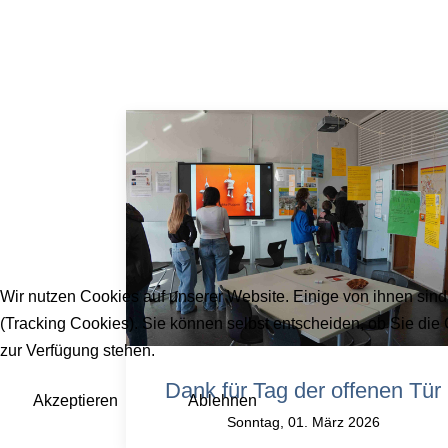
Wir nutzen Cookies auf unserer Website. Einige von ihnen sind
(Tracking Cookies). Sie können selbst entscheiden, ob Sie die
zur Verfügung stehen.
Dank für Tag der offenen Tür
Akzeptieren
Ablehnen
Sonntag, 01. März 2026