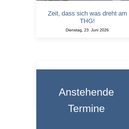
Zeit, dass sich was dreht am
THG!
Dienstag, 23. Juni 2026
„Stolpersteine“ am Theodor-
Heuss-Gymnasium Heilbronn
Anstehende
Freitag, 29. Mai 2026
Termine