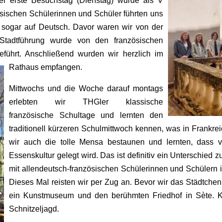
r erste Besuchstag (Dienstag) wurde als V
ösischen Schülerinnen und Schüler führten uns
ogar auf Deutsch. Davor waren wir von der
Stadtführung wurde von den französischen
führt. Anschließend wurden wir herzlich im
Rathaus empfangen.
Mittwochs und die Woche darauf montags
erlebten wir THGler klassische
französische Schultage und lernten den
traditionell kürzeren Schulmittwoch kennen, was in Frankre
wir auch die tolle Mensa bestaunen und lernten, dass v
Essenskultur gelegt wird. Das ist definitiv ein Unterschie
mit allendeutsch-französischen Schülerinnen und Schülern i
Dieses Mal reisten wir per Zug an. Bevor wir das Städtche
ein Kunstmuseum und den berühmten Friedhof in Sète. Küns
Schnitzeljagd.