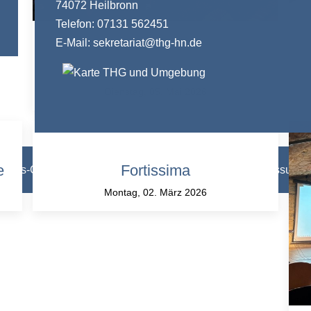
74072 Heilbronn
Telefon: 07131 562451
E-Mail:
sekretariat@thg-hn.de
Wandernde Bildungsbäume zu
Gast am THG
Dienstag, 05. Mai 2026
e
Fortissima
Heuss-Gymnasium Heilbronn 2026 |
Datenschutz
|
Impressum
|
Montag, 02. März 2026