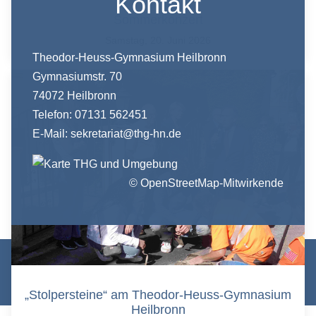
Kontakt
Sommerkonzert
Samstag, 20. Juni 2026
Theodor-Heuss-Gymnasium Heilbronn
Gymnasiumstr. 70
74072 Heilbronn
Telefon: 07131 562451
E-Mail:
sekretariat@thg-hn.de
© OpenStreetMap-Mitwirkende
© Theodor-Heuss-Gymnasium Heilbronn 2026 |
Datenschutz
|
Impressum
|
Login/Logout
„Stolpersteine“ am Theodor-Heuss-Gymnasium
Heilbronn