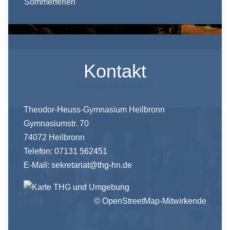
Sommerferien
Kontakt
Sommerkonzert
Samstag, 20. Juni 2026
Theodor-Heuss-Gymnasium Heilbronn
Gymnasiumstr. 70
74072 Heilbronn
Telefon: 07131 562451
E-Mail:
sekretariat@thg-hn.de
© OpenStreetMap-Mitwirkende