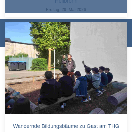
Heilbronn
Freitag, 29. Mai 2026
© Theodor-Heuss-Gymnasium Heilbronn 2026 |
Datenschutz
|
Impressum
|
Login/Logout
Wandernde Bildungsbäume zu Gast am THG