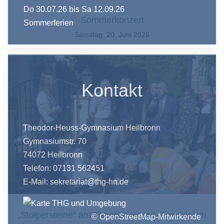
Do 30.07.26
bis Sa 12.09.26
Sommerkonzert
Sommerferien
Samstag, 20. Juni 2026
Kontakt
Theodor-Heuss-Gymnasium Heilbronn
Gymnasiumstr. 70
74072 Heilbronn
Telefon: 07131 562451
E-Mail:
sekretariat@thg-hn.de
„Stolpersteine“ am Theodor-Heuss-Gymnasium
© OpenStreetMap-Mitwirkende