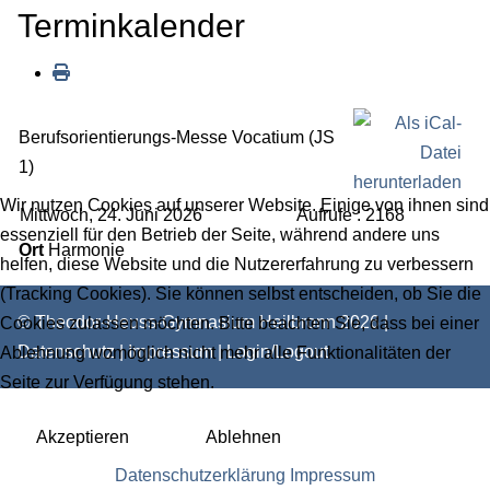
Terminkalender
Berufsorientierungs-Messe Vocatium (JS
1)
Wir nutzen Cookies auf unserer Website. Einige von ihnen sind
Mittwoch, 24. Juni 2026
Aufrufe
: 2168
essenziell für den Betrieb der Seite, während andere uns
Ort
Harmonie
helfen, diese Website und die Nutzererfahrung zu verbessern
(Tracking Cookies). Sie können selbst entscheiden, ob Sie die
© Theodor-Heuss-Gymnasium Heilbronn 2026 |
Cookies zulassen möchten. Bitte beachten Sie, dass bei einer
Datenschutz
|
Impressum
|
Login/Logout
Ablehnung womöglich nicht mehr alle Funktionalitäten der
Seite zur Verfügung stehen.
Akzeptieren
Ablehnen
Datenschutzerklärung
Impressum