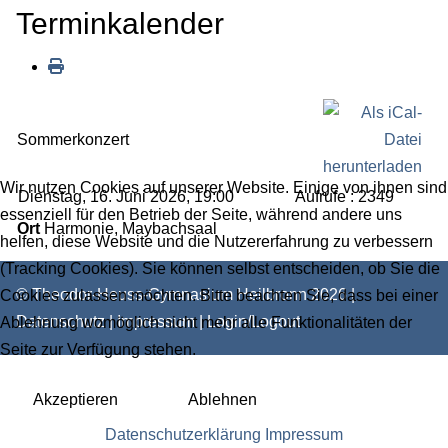
Terminkalender
Sommerkonzert
Wir nutzen Cookies auf unserer Website. Einige von ihnen sind
Dienstag, 16. Juni 2026, 19:00
Aufrufe
: 2349
essenziell für den Betrieb der Seite, während andere uns
Ort
Harmonie, Maybachsaal
helfen, diese Website und die Nutzererfahrung zu verbessern
(Tracking Cookies). Sie können selbst entscheiden, ob Sie die
© Theodor-Heuss-Gymnasium Heilbronn 2026 |
Cookies zulassen möchten. Bitte beachten Sie, dass bei einer
Datenschutz
|
Impressum
|
Login/Logout
Ablehnung womöglich nicht mehr alle Funktionalitäten der
Seite zur Verfügung stehen.
Akzeptieren
Ablehnen
Datenschutzerklärung
Impressum